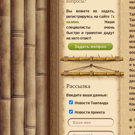
вопросы?
на
ку
Вы можете их задать,
Та
регистрируясь на сайте
7к
Та
казино
. Наши
Та
специалисты очень
во
быстро и грамотно дадут
До
на него ответ!
мо
Задать вопрос
вы
во
Да
и 
бы
вз
де
Рассылка
По
ко
Введите ваши данные:
св
Новости Таиланда
Ко
ст
Новости проекта