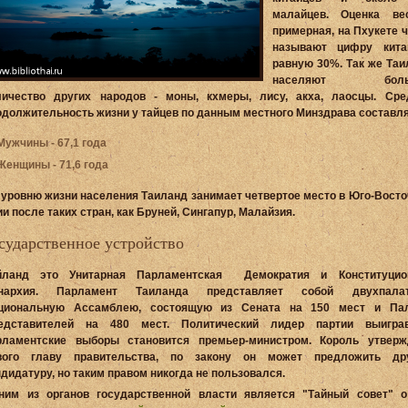
малайцев. Оценка ве
примерная, на Пхукете 
называют цифру кита
равную 30%. Так же Таи
населяют боль
личество других народов - моны, кхмеры, лису, акха, лаосцы. Сре
одолжительность жизни у тайцев по данным местного Минздрава составля
Мужчины - 67,1 года
Женщины - 71,6 года
 уровню жизни населения Таиланд занимает четвертое место в Юго-Восто
и после таких стран, как Бруней, Сингапур, Малайзия.
сударственное устройство
йланд это
Унитарная Парламентская Демократия и Конституцио
нархия
. Парламент Таиланда представляет собой двухпала
циональную Ассамблею, состоящую из Сената на 150 мест и Па
едставителей на 480 мест. Политический лидер партии выигра
рламентские выборы становится премьер-министром. Король утверж
вого главу правительства, по закону он может предложить др
ндидатуру, но таким правом никогда не пользовался.
ним из органов государственной власти является "Тайный совет" о