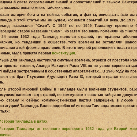
падкам в свете современных знаний и сопоставлений с языком Санскрит
да позаимствовано много тайских слов.
йская история богата на войны, события, и факты, описывать всю ист
иланда в этой статье мы не будем, коснемся событий ХХ века. До 1939 
иланд назывался "Сиам". С 1945 по по 1949 Таиланду временно 
звращено старое название "Сиам", но затем его вновь поменяли на "Таил
 24 июня 1932 года Таиланд являлся страной, где правила абсолю
нархия, но тенденции в обществе того времени не оставляли шансо
живание этой формы правления. В итоге мирной революции к власти пр
енные, была принята первая
Конституция
.
льше для Таиланда наступили смутные времена, отрекся от престола Рам
на престол взошел, Ананда Махидол Рама VIII, но не успел короноваться
л найден застреленным в собственных апартаментах... В 1946 году на пр
ошел его брат Пхумипон Адульядет Рама IX, который и правит по ныне
нь.
сле Второй Мировой Войны в Таиланде были волнения студентов, рабо
ммунизм нависал над страной, но коммунизм к счастью тайцы не допусти
ою страну и сейчас коммунистическая партия запрещена в любом 
нституцией Таиланда. Более подробно об истории Таиланда можно прочит
атьях:
История Таиланда в датах
.
История Таиланда от военного переворота 1932 года до Второй мир
войны.