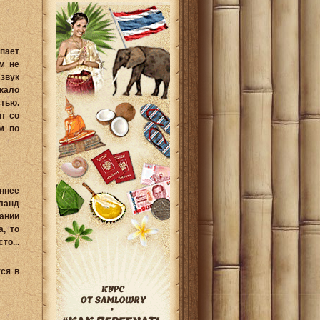
упает
ам не
звук
кало
тью.
т со
м по
ннее
иланд
ании
, то
о...
ся в