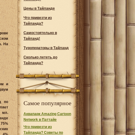
Цены в Тайланде
Что привезти из
Тайланда?
Самостоятельно в
рове
ском
Тайланд!
. На
Туроператоры в Тайланд
Сколько лететь до
Тайланда?
ом и
двум
д по
Самое популярное
ляет
 мл.
Аквапарк Amazing Cartoon
нде
Network в Паттайе
75%
Что привезти из
ских
Тайланда? Советы по
 4%