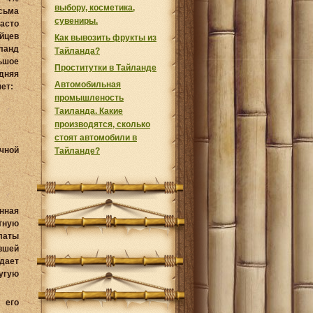
выбору, косметика,
сьма
сувениры.
часто
йцев
Как вывозить фрукты из
ланд
Тайланда?
шое
Проститутки в Тайланде
дняя
Автомобильная
ет:
промышленость
Таиланда. Какие
производятся, сколько
стоят автомобили в
чной
Тайланде?
нная
тную
латы
вшей
дает
угую
 его