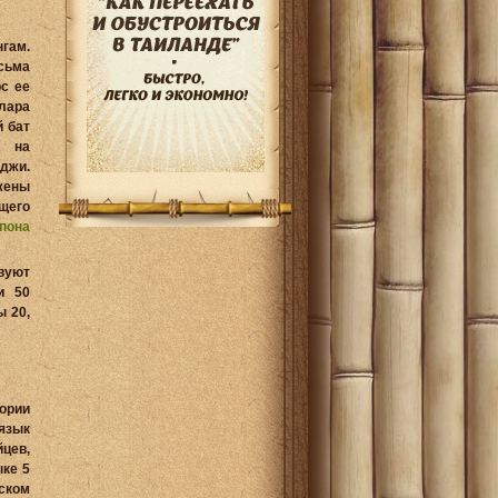
нгам.
ьма
с ее
ара
й бат
т на
джи.
жены
щего
пона
вуют
и 50
ы 20,
ории
язык
йцев,
ыке 5
ском