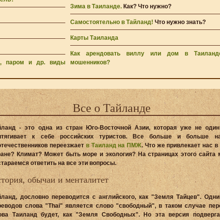
Зима в Таиланде.
Как? Что нужно?
Самостоятельно в Тайланд!
Что нужно знать?
Карты Таиланда
Как арендовать виллу или дом в Таиланд
с, паром и др. виды
мошенников?
Все о Тайланде
йланд - это одна из стран Юго-Восточной Азии
, которая уже не один
итягивает к себе российских туристов. Все больше и больше н
отечественников переезжает
в Таиланд на ПМЖ
. Что же привлекает нас в
ране? Климат? Может быть море и экология? На страницах этого сайта 
стараемся ответить на все эти вопросы.
тория, обычаи и менталитет
йланд, дословно переводится с английского, как "Земля Тайцев". Одни
реводов слова "Thai" является слово "свободный", в таком случае пер
ова Таиланд будет, как "Земля Свободных". Но эта версия подверга