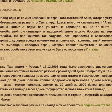
нкция в государстве
читайте в отдельной статье
.
зопасность
иланд одна из самых безопасных стран Юго-Восточной Азии, которая уст
 безопасности разве, что Сингапуру. Здесь никто не спрашивает - "А в
рашно жить? А вдруг вас убьют?" В Таиланде вы не слышите 
томобильной сигнализации и недорогой шлем можно бросать на зер
тобайка. Не все конечно так радужно, есть проблемы с безопаснос
пример, курорты всегда привлекали и привлекают криминальный элемен
его Таиланда и соседних стран, который специализируется в основно
ристам, особенно в этом плане нужно быть осторожным в
Паттайе
.
за
жду Таиландом и Россией 13.12.2005 года было заключено двухсторо
глашение об отмене визового режима сроком до 30 дней. По прилету в Та
и пересечении границы по земле вам ставят штамп о безвизовом пребыв
оком до 30 дней.Если вы хотите задержаться чуть более одного месяца
от штамп можно продлить сроком на 30 дней за 2000 батов, или прост
ехать из Таиланда в соседнее государство и снова въехать в Таиланд!
ин день просрочки безвизового пребывания в стране (Оверстэй) обходит
 батов.
лностью о визовом режиме Таиланда можно прочесть
в отдельной статье
.