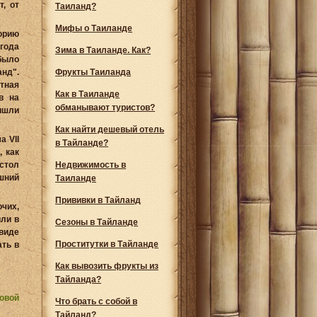
, от
Таиланд?
Мифы о Таиланде
орию
года
Зима в Таиланде. Как?
было
анд".
Фрукты Таиланда
тная
Как в Таиланде
в на
обманывают туристов?
ишли
Как найти дешевый отель
а VII
в Тайланде?
, как
естол
Недвижимость в
шний
Таиланде
Прививки в Тайланд
чих,
ли в
Сезоны в Тайланде
виде
Проститутки в Тайланде
ать в
Как вывозить фрукты из
Тайланда?
овой
Что брать с собой в
Тайланд?