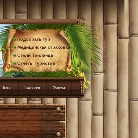
Подобрать тур
Медицинская страховка
Отели Тайланда
Отчеты туристов
Блог
Галерея
Форум