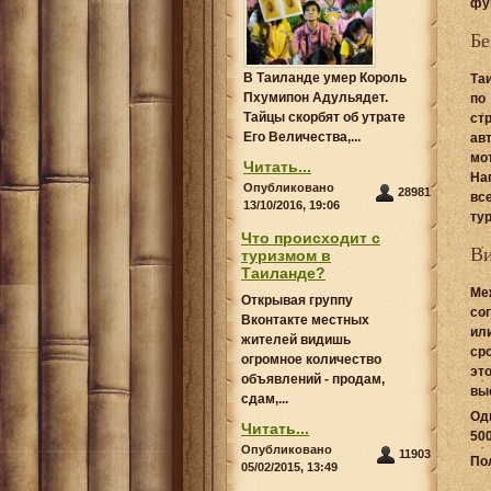
фу
Бе
В Таиланде умер Король
Та
Пхумипон Адульядет.
по
Тайцы скорбят об утрате
ст
Его Величества,...
ав
мо
Читать...
На
Опубликовано
28981
вс
13/10/2016, 19:06
ту
Что происходит с
Ви
туризмом в
Таиланде?
Ме
Открывая группу
со
Вконтакте местных
ил
жителей видишь
ср
огромное количество
эт
объявлений - продам,
вы
сдам,...
Од
Читать...
500
Опубликовано
11903
По
05/02/2015, 13:49