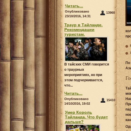
Читать...
Опубликовано
13960
23/10/2016, 14:31
Траур в Тайланде.
Рекомендации
ко
туристам.
пр
По
В тайских СМИ говорится
Ази
о траурных
мероприятиях, но при
Го
этом подчеркивается,
что...
Та
Читать...
мо
На
Опубликовано
15410
14/10/2016, 19:02
Пр
па
Умер Король
но
Тайланда. Что будет
ка
дальше?
Од