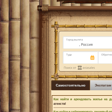
Город вылета
Москва
, Россия
Туда
Обратн
Самостоятельно
Экспатам
Как найти и арендовать жилье на д
агенств!
Как найти и забронировать дешевый о