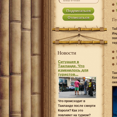
Ге
Та
Ин
по
те
Новости
Ситуация в
Таиланде. Что
изменилось для
Та
туристов...
Ка
ок
Что происходит в
Таиланде после смерти
Короля? Как это
повлияет на туризм?