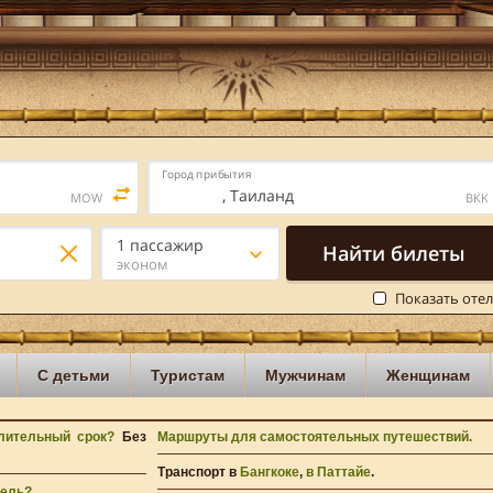
Город прибытия
Бангкок
, Таиланд
MOW
BKK
о
1 пассажир
Найти билеты
эконом
Показать оте
С детьми
Туристам
Мужчинам
Женщинам
лительный срок?
Без
Маршруты для самостоятельных путешествий.
Транспорт в
Бангкоке
,
в Паттайе
.
тель?