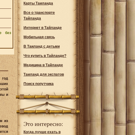
Карты Таиланда
Все о транспорте
Тайланда
Интернет в Тайланде
е без
Мобильная связь
В Таиланд с детьми
Что купить в Тайланде?
Медицина в Тайланде
Таиланд для экспатов
 год
аших
Поиск попутчика
 этой
мы и
м из
Это интересно:
евод
ется
Когда лучше ехать в