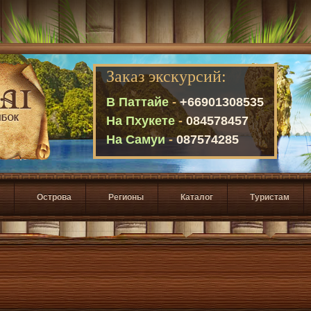
Заказ экскурсий:
В Паттайе
-
+66901308535
На Пхукете
-
084578457
На Самуи
-
087574285
Острова
Регионы
Каталог
Туристам