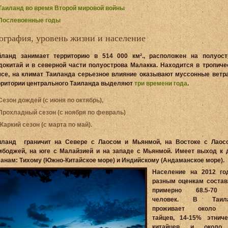
Таиланд во время Второй мировой войны
Послевоенные годы
ография, уровень жизни и население
йланд занимает территорию в 514 000 км²., расположен на полуост
докитай и в северной части полуострова Малакка. Находится в тропиче
ясе, на климат Таиланда серьезное влияние оказывают муссонные ветра
рритории центрального Таиланда выделяют
три времени года
.
Сезон дождей
(с июня по октябрь),
Прохладный сезон
(с ноября по февраль)
Жаркий сезон
(с марта по май).
иланд граничит на Севере с Лаосом и Мьянмой, на Востоке с Лаос
мбоджей, на юге с Малайзией и на западе с Мьянмой. Имеет выход к 
еанам: Тихому (Южно-Китайское море) и Индийскому (Андаманское море).
Население на 2012 го
разным оценкам состав
примерно 68.5-70
человек. В Таила
проживает около 
тайцев, 14-15% этниче
китайцев и около