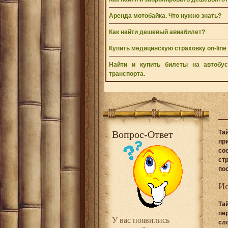
Аренда мотобайка. Что нужно знать?
Как найти дешевый авиабилет?
Купить медицинскую страховку on-line
Найти и купить билеты на автобу
транспорта.
Вопрос-Ответ
Та
пр
со
ст
по
Ис
Та
пе
У вас появились
сл