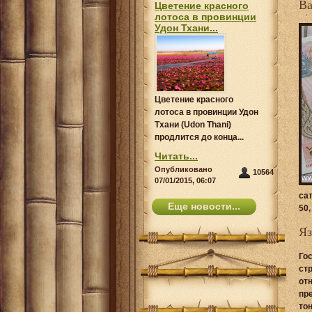
В
Цветение красного
лотоса в провинции
Удон Тхани...
Цветение красного
лотоса в провинции Удон
Тхани (Udon Thani)
продлится до конца...
Читать...
Опубликовано
10564
07/01/2015, 06:07
са
Еще новости...
50,
Я
Го
ст
от
пр
то