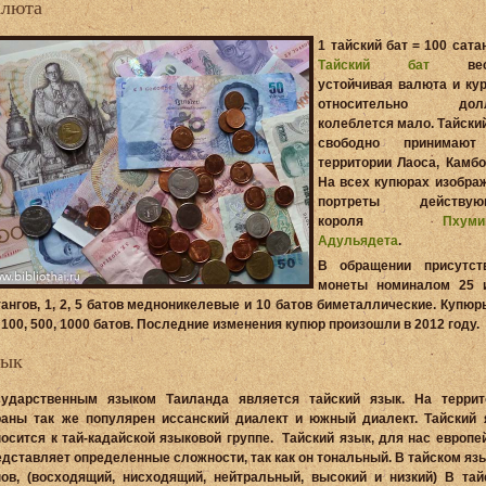
алюта
1 тайский бат = 100 сата
Тайский бат
вес
устойчивая валюта и кур
относительно долл
колеблется мало. Тайски
свободно принимаю
территории Лаоса, Камбо
На всех купюрах изобра
портреты действую
короля
Пхуми
Адульядета
.
В обращении присутст
монеты номиналом 25 
тангов, 1, 2, 5 батов медноникелевые и 10 батов биметаллические. Купюр
 100, 500, 1000 батов. Последние изменения купюр произошли в 2012 году.
зык
сударственным языком Таиланда является тайский язык. На террит
раны так же популярен иссанский диалект и южный диалект. Тайский 
носится к тай-кадайской языковой группе. Тайский язык, для нас европе
едставляет определенные сложности, так как он тональный. В тайском яз
нов, (восходящий, нисходящий, нейтральный, высокий и низкий) В тай